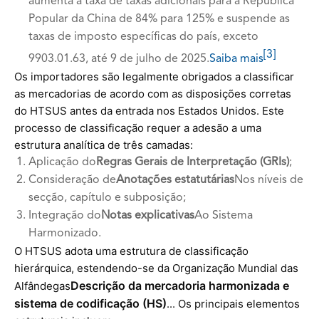
aumenta a taxa de taxas adicionais para a República
Popular da China de 84% para 125% e suspende as
taxas de imposto específicas do país, exceto
[3]
9903.01.63, até 9 de julho de 2025.
Saiba mais
Os importadores são legalmente obrigados a classificar
as mercadorias de acordo com as disposições corretas
do HTSUS antes da entrada nos Estados Unidos. Este
processo de classificação requer a adesão a uma
estrutura analítica de três camadas:
Aplicação do
Regras Gerais de Interpretação (GRIs)
;
Consideração de
Anotações estatutárias
Nos níveis de
secção, capítulo e subposição;
Integração do
Notas explicativas
Ao Sistema
Harmonizado.
O HTSUS adota uma estrutura de classificação
hierárquica, estendendo-se da Organização Mundial das
Descrição da mercadoria harmonizada e
Alfândegas
sistema de codificação (HS)
... Os principais elementos