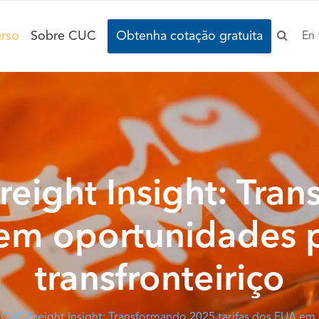
rso
Sobre CUC
Obtenha cotação gratuita
En
reight Insight: Tr
 em oportunidades 
transfronteiriço
 CUC Freight Insight: Transformando 2025 tarifas dos EUA em