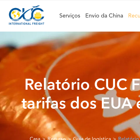
Serviços
Envio da China
Recu
Relatório CUC F
tarifas dos EUA
Casa
Recurso
Guia de logística
Relatório