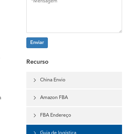
Enviar
%
Recurso

China Envio
a

Amazon FBA

FBA Endereço

Guia de logística