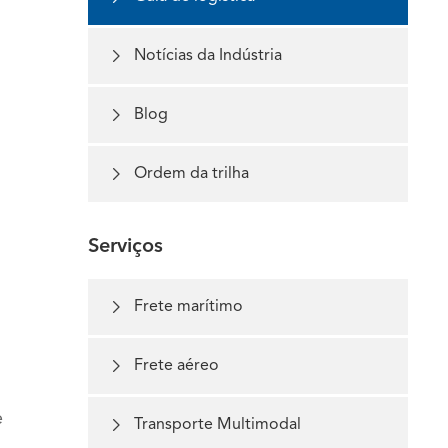

Notícias da Indústria

Blog

Ordem da trilha
Serviços

Frete marítimo

Frete aéreo
e

Transporte Multimodal