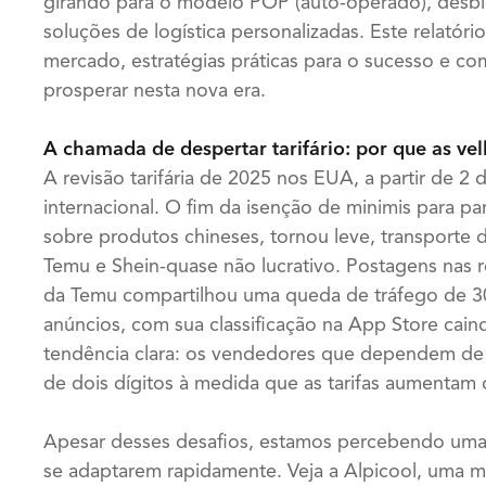
girando para o modelo POP (auto-operado), desb
soluções de logística personalizadas. Este relatór
mercado, estratégias práticas para o sucesso e c
prosperar nesta nova era.
A chamada de despertar tarifário: por que as ve
A revisão tarifária de 2025 nos EUA, a partir de 2
internacional. O fim da isenção de minimis para p
sobre produtos chineses, tornou leve, transport
Temu e Shein-quase não lucrativo. Postagens nas 
da Temu compartilhou uma queda de tráfego de 3
anúncios, com sua classificação na App Store cai
tendência clara: os vendedores que dependem de 
de dois dígitos à medida que as tarifas aumentam os
Apesar desses desafios, estamos percebendo um
se adaptarem rapidamente. Veja a Alpicool, uma m