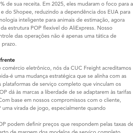
 de sua receita. Em 2025, eles mudaram o foco para a
s e do Shopee, reduzindo a dependência dos EUA para
logia inteligente para animais de estimação, agora
a estrutura POP flexível do AliExpress. Nosso
ontrole das operações não é apenas uma tática de
 prazo.
frente
comércio eletrônico, nós da CUC Freight acreditamos
ida-é uma mudança estratégica que se alinha com as
 plataformas de serviço completo que vinculam os
OP dá às marcas a liberdade de se adaptarem às tarifas
. Com base em nossos compromissos com o cliente,
 uma virada de jogo, especialmente quando
OP podem definir preços que respondem pelas taxas d
 aperto de margem dos modelos de serviço completo.