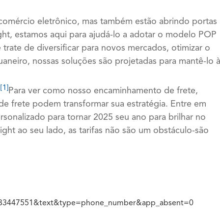
comércio eletrônico, mas também estão abrindo portas
ght, estamos aqui para ajudá-lo a adotar o modelo POP
e trate de diversificar para novos mercados, otimizar o
uaneiro, nossas soluções são projetadas para mantê-lo 
[1]
m
Para ver como nosso encaminhamento de frete,
 de frete podem transformar sua estratégia. Entre em
sonalizado para tornar 2025 seu ano para brilhar no
ght ao seu lado, as tarifas não são um obstáculo-são
8033447551&text&type=phone_number&app_absent=0