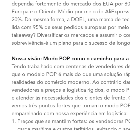
dependia fortemente do mercado dos EUA por 80%
Europa e o Oriente Médio por meio do AliExpres
20%. Da mesma forma, a DOEL, uma marca de tecno
lida com 95% de seus pedidos europeus por meio d
takeaway? Diversificar os mercados e assumir o c
sobrevivência-é um plano para o sucesso de longo
Nossa visão: Modo POP como o caminho para a 
Tendo trabalhado com centenas de vendedores de 
que o modelo POP é mais do que uma solução ráp
realidades do comércio moderno. Ao contrário das
vendedores a preços e logística rígidos, o modo P
e atender às necessidades dos clientes de frente
vemos três pontos fortes que tornam o modo POP
emparelhado com nossa experiência em logística:
Preços que se mantêm fortes: os vendedores P
carga marítima e custos tarifários, evitando o