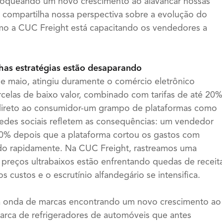
loqueando um novo crescimento ao alavancar nossas
io compartilha nossa perspectiva sobre a evolução do
omo a CUC Freight está capacitando os vendedores a
lhas estratégias estão desaparando
 de maio, atingiu duramente o comércio eletrônico
arcelas de baixo valor, combinado com tarifas de até 20
e direto ao consumidor-um grampo de plataformas como
redes sociais refletem as consequências: um vendedor
0% depois que a plataforma cortou os gastos com
ndo rapidamente. Na CUC Freight, rastreamos uma
preços ultrabaixos estão enfrentando quedas de receit
 custos e o escrutínio alfandegário se intensifica.
a onda de marcas encontrando um novo crescimento ao
arca de refrigeradores de automóveis que antes