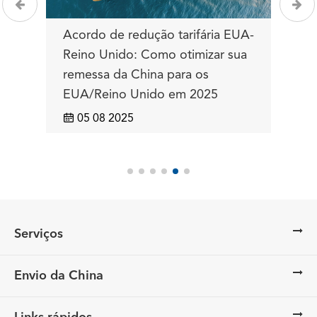
dução tarifária EUA-
UPS adquire Andlauer Hea
 Como otimizar sua
Group por US $1,6 bilhão 
hina para os
impulsionar a logística de
nido em 2025

05 08 2025
Serviços
Envio da China