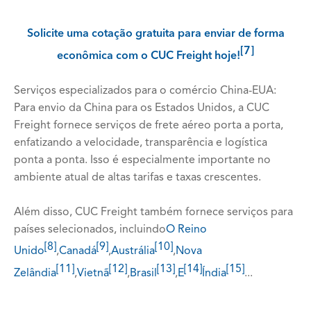
Solicite uma cotação gratuita para enviar de forma
[7]
econômica com o CUC Freight hoje!
Serviços especializados para o comércio China-EUA:
Para envio da China para os Estados Unidos, a CUC
Freight fornece serviços de frete aéreo porta a porta,
enfatizando a velocidade, transparência e logística
ponta a ponta. Isso é especialmente importante no
ambiente atual de altas tarifas e taxas crescentes.
Além disso, CUC Freight também fornece serviços para
países selecionados, incluindo
O Reino
[8]
[9]
[10]
Unido
,
Canadá
,
Austrália
,
Nova
[11]
[12]
[13]
[14]
[15]
Zelândia
,
Vietnã
,
Brasil
,
E
Índia
...