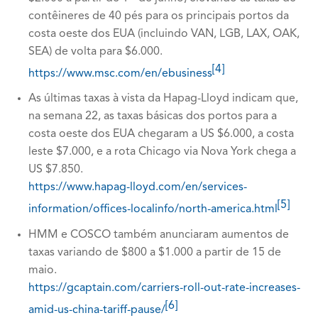
contêineres de 40 pés para os principais portos da
costa oeste dos EUA (incluindo VAN, LGB, LAX, OAK,
SEA) de volta para $6.000.
[4]
https://www.msc.com/en/ebusiness
As últimas taxas à vista da Hapag-Lloyd indicam que,
na semana 22, as taxas básicas dos portos para a
costa oeste dos EUA chegaram a US $6.000, a costa
leste $7.000, e a rota Chicago via Nova York chega a
US $7.850.
https://www.hapag-lloyd.com/en/services-
[5]
information/offices-localinfo/north-america.html
HMM e COSCO também anunciaram aumentos de
taxas variando de $800 a $1.000 a partir de 15 de
maio.
https://gcaptain.com/carriers-roll-out-rate-increases-
[6]
amid-us-china-tariff-pause/