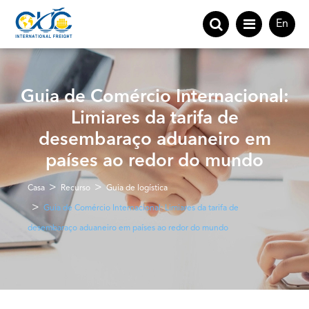
En
Guia de Comércio Internacional:
Limiares da tarifa de
desembaraço aduaneiro em
países ao redor do mundo
Casa
Recurso
Guia de logística
Guia de Comércio Internacional: Limiares da tarifa de
desembaraço aduaneiro em países ao redor do mundo