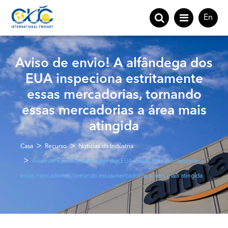
En
Aviso de envio! A alfândega dos
EUA inspeciona estritamente
essas mercadorias, tornando
essas mercadorias a área mais
atingida
Casa
Recurso
Notícias da Indústria
Aviso de envio! A alfândega dos EUA inspeciona estritamente
essas mercadorias, tornando essas mercadorias a área mais atingida